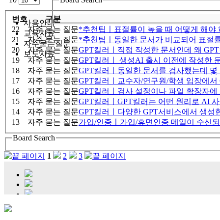
번호
구분
사용안내
22
자주 묻는 질문
*추천팁ㅣ표절률이 높을 때 어떻게 해야 
교육자료
21
자주 묻는 질문
*추천팁ㅣ동일한 문서가 비교되어 표절률이
자주묻는질문
20
자주 묻는 질문
GPT킬러ㅣ직접 작성한 문서인데 왜 GP
보도자료
19
자주 묻는 질문
GPT킬러ㅣ 생성AI 출시 이전에 작성한
18
자주 묻는 질문
GPT킬러ㅣ동일한 문서를 검사했는데 몇 
17
자주 묻는 질문
GPT킬러ㅣ교수자/연구원/학생 입장에서 
16
자주 묻는 질문
GPT킬러ㅣ검사 설정이나 파일 확장자에 
15
자주 묻는 질문
GPT킬러ㅣGPT킬러는 어떤 원리로 AI 
14
자주 묻는 질문
GPT킬러ㅣ다양한 GPT서비스에서 생성한
13
자주 묻는 질문
가입/인증ㅣ가입/휴면인증 메일이 수신되
Board Search
1
2
3