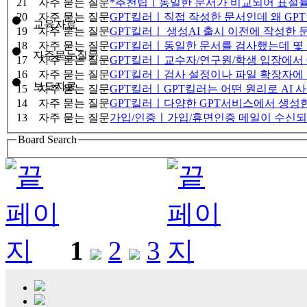
21
자주 묻는 질문
*추천팁ㅣ동일한 문서가 비교되어 표절률이
20
자주 묻는 질문
GPT킬러ㅣ직접 작성한 문서인데 왜 GP
교육자료
19
자주 묻는 질문
GPT킬러ㅣ 생성AI 출시 이전에 작성한
18
자주 묻는 질문
GPT킬러ㅣ동일한 문서를 검사했는데 몇 
자주묻는질문
17
자주 묻는 질문
GPT킬러ㅣ교수자/연구원/학생 입장에서 
16
자주 묻는 질문
GPT킬러ㅣ검사 설정이나 파일 확장자에 
보도자료
15
자주 묻는 질문
GPT킬러ㅣGPT킬러는 어떤 원리로 AI 
14
자주 묻는 질문
GPT킬러ㅣ다양한 GPT서비스에서 생성한
13
자주 묻는 질문
가입/인증ㅣ가입/휴면인증 메일이 수신되
Board Search
1
2
3